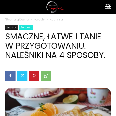
Ameryka
Strona główna
Porady
Kuchnia
Porady
Kuchnia
po
SMACZNE, ŁATWE I TANIE
W PRZYGOTOWANIU.
polsku
NALEŚNIKI NA 4 SPOSOBY.