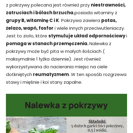
z pokrzywy polecana jest również przy
niestrawności,
zatruciach i bólach brzucha.
posiada witaminy z
grupy B, witaminę C i K
. Pokrzywa zawiera
potas,
żelazo, wapń, fosfor
i wiele innych przeciwutleniaczy.
Jest to zioło, które
stymuluje układ odpornościowy
i
pomaga w stanach przemęczenia
.
Nalewka z
pokrzywy może być pita w małych ilościach (
maksymalnie 1 łyżka dziennie). Jest również
wykorzystywana do nacierania miejsc na ciele
dotkniętych
reumatyzmem
. W ten sposób rozgrzewa
stawy i mięśnie i koi stany zapalne.