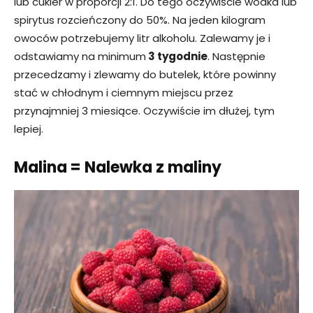
lub cukier w proporcji 2:1. Do tego oczywiście wódka lub
spirytus rozcieńczony do 50%. Na jeden kilogram
owoców potrzebujemy litr alkoholu. Zalewamy je i
odstawiamy na minimum
3 tygodnie
. Następnie
przecedzamy i zlewamy do butelek, które powinny
stać w chłodnym i ciemnym miejscu przez
przynajmniej 3 miesiące. Oczywiście im dłużej, tym
lepiej.
Malina = Nalewka z maliny