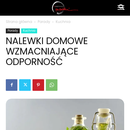
Ameryka
Strona główna
Porady
Kuchnia
Porady
Kuchnia
po
NALEWKI DOMOWE
WZMACNIAJĄCE
polsku
ODPORNOŚĆ