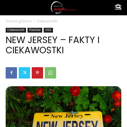
Ameryka
Strona główna
Ciekawostki
Ciekawostki
Podróże
USA
po
NEW JERSEY – FAKTY I
CIEKAWOSTKI
polsku