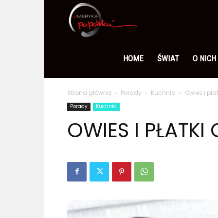
Ameryka
po
HOME
ŚWIAT
O NICH
Strona główna
Porady
Kuchnia
Owies i pła
polsku
Porady
Kuchnia
OWIES I PŁATKI