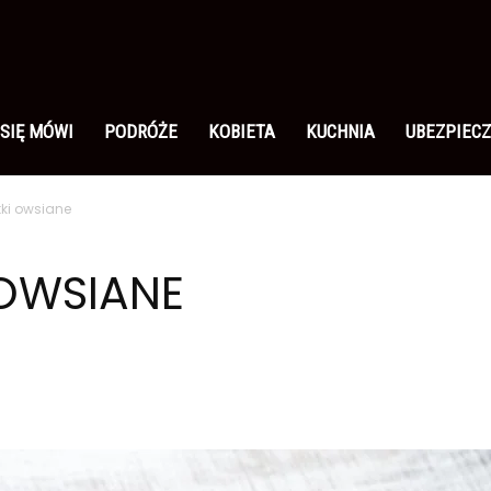
 SIĘ MÓWI
PODRÓŻE
KOBIETA
KUCHNIA
UBEZPIECZ
tki owsiane
 OWSIANE