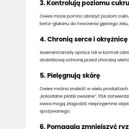
3. Kontrolują poziomu cukru
Owies może pomóc obniżyć poziom cukru we
beta-glukanu do tworzenia gęstego żelu, k
4. Chronią serce i okrężnicę
Awenantramidy oprócz roli w kontroli ciś
dodatkową ochronę przed chorobą wieńcow
5. Pielęgnują
skórę
Owies można znaleźć w wielu produktach 
„koloidalne płatki owsiane”. FDA zatwierd
owsa mogą złagodzić nieprzyjemne objawy
spożywanego.
6. Pomagają zmniejszyć ryz