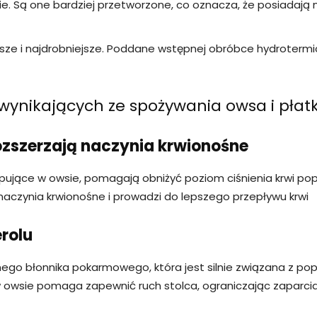
skie. Są one bardziej przetworzone, co oznacza, że posiadaj
ńsze i najdrobniejsze. Poddane wstępnej obróbce hydrotermi
 wynikających ze spożywania owsa i pła
 rozszerzają naczynia krwionośne
jące w owsie, pomagają obniżyć poziom ciśnienia krwi popr
czynia krwionośne i prowadzi do lepszego przepływu krwi
erolu
nego błonnika pokarmowego, która jest silnie związana z p
 owsie pomaga zapewnić ruch stolca, ograniczając zaparcia i