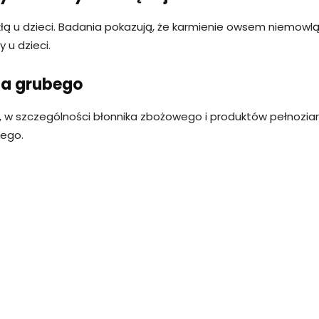
łą u dzieci. Badania pokazują, że karmienie owsem niemowlą
 u dzieci.
ita grubego
w szczególności błonnika zbożowego i produktów pełnoziarn
bego.