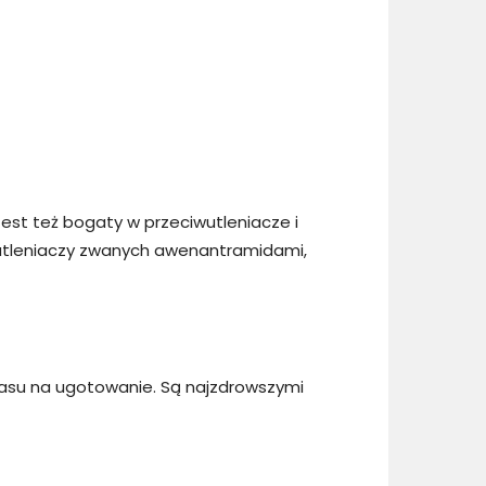
 Jest też bogaty w przeciwutleniacze i
iwutleniaczy zwanych awenantramidami,
czasu na ugotowanie. Są najzdrowszymi