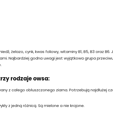
dź, żelazo, cynk, kwas foliowy, witaminy B1, B5, B3 oraz B6.
nolami. Najbardziej godna uwagi jest wyjątkowa grupa przec
.
rzy rodzaje owsa:
owany z całego obłuszczonego ziarna. Potrzebują najdłużej 
kły z jedną różnicą. Są mielone a nie krojone.