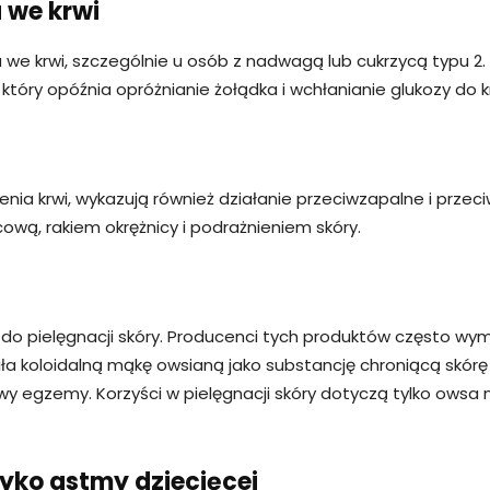
 we krwi
 krwi, szczególnie u osób z nadwagą lub cukrzycą typu 2. Ef
tóry opóźnia opróżnianie żołądka i wchłanianie glukozy do kr
nienia krwi, wykazują również działanie przeciwzapalne i pr
ą, rakiem okrężnicy i podrażnieniem skóry.
do pielęgnacji skóry. Producenci tych produktów często wym
ziła koloidalną mąkę owsianą jako substancję chroniącą skórę
 egzemy. Korzyści w pielęgnacji skóry dotyczą tylko owsa n
yko astmy dziecięcej