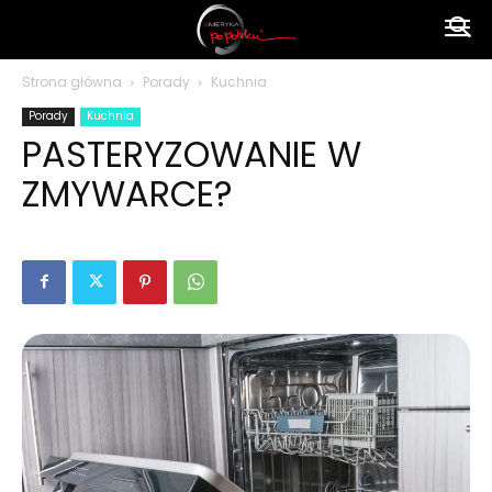
Ameryka
Strona główna
Porady
Kuchnia
Porady
Kuchnia
po
PASTERYZOWANIE W
ZMYWARCE?
polsku