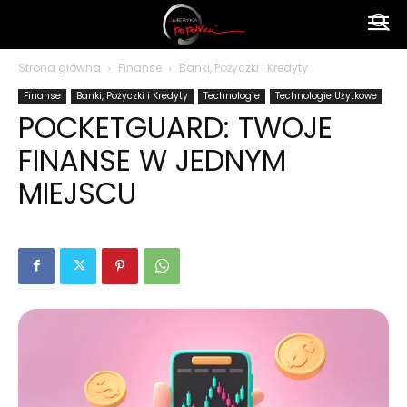
Ameryka
Strona główna
Finanse
Banki, Pożyczki i Kredyty
Finanse
Banki, Pożyczki i Kredyty
Technologie
Technologie Użytkowe
po
POCKETGUARD: TWOJE
FINANSE W JEDNYM
polsku
MIEJSCU