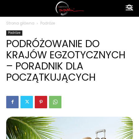
Ameryka
Strona główna
Podróże
Podróże
po
PODRÓŻOWANIE DO
KRAJÓW EGZOTYCZNYCH
polsku
– PORADNIK DLA
POCZĄTKUJĄCYCH