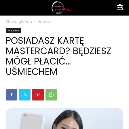
Ameryka
Strona główna
Finanse
Finanse
po
POSIADASZ KARTĘ
MASTERCARD? BĘDZIESZ
polsku
MÓGŁ PŁACIĆ…
UŚMIECHEM