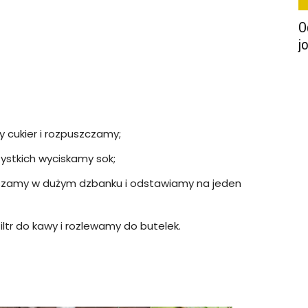
O
j
cukier i rozpuszczamy;
zystkich wyciskamy sok;
ieszamy w dużym dzbanku i odstawiamy na jeden
ltr do kawy i rozlewamy do butelek.