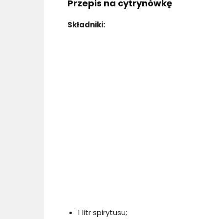
Przepis na cytrynówkę
Składniki:
1 litr spirytusu;