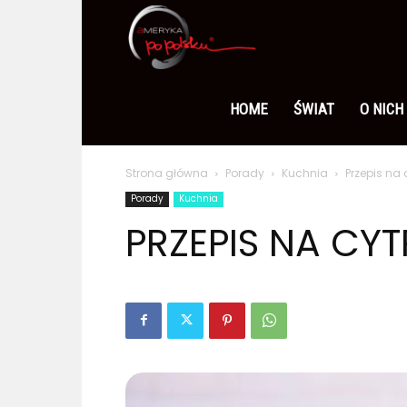
Ameryka
po
HOME
ŚWIAT
O NICH
Strona główna
Porady
Kuchnia
Przepis na
polsku
Porady
Kuchnia
PRZEPIS NA CY