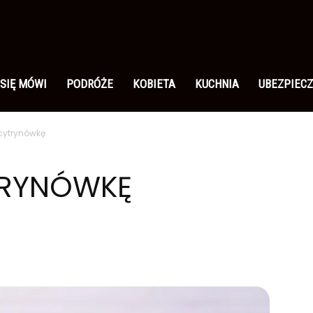
 SIĘ MÓWI
PODRÓŻE
KOBIETA
KUCHNIA
UBEZPIECZ
 cytrynówkę
TRYNÓWKĘ