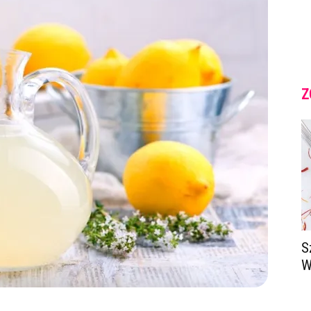
Z
S
W