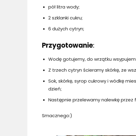
pół litra wody;
2 szklanki cukru;
6 dużych cytryn;
Przygotowanie
:
Wodę gotujemy, do wrzątku wsypujemy 
Z trzech cytryn ścieramy skórkę, ze ws
Sok, skórkę, syrop cukrowy i wódkę m
dzień;
Następnie przelewamy nalewkę przez fi
Smacznego:)