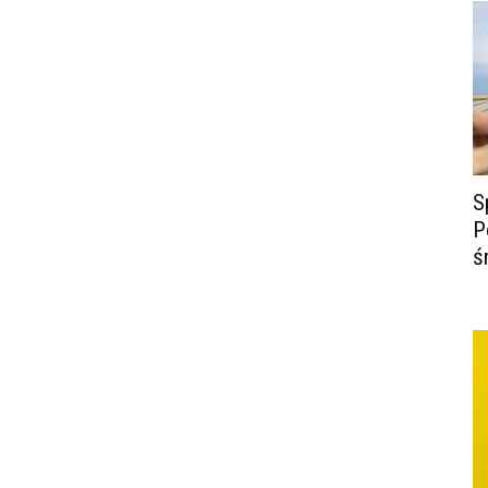
S
P
ś