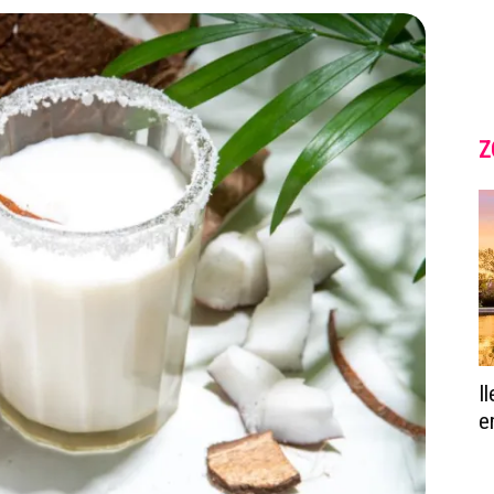
Z
I
e