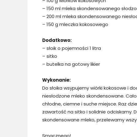
– 100 g wiórków kokosowych
– 150 ml mleka skondensowanego słodz
– 200 ml mleka skondensowanego niesł
– 150 g mleczka kokosowego
Dodatkowo:
– słoik o pojemności 1 litra
– sitko
– butelka na gotowy likier
Wykonanie:
Do słoika wsypujemy wiórki kokosowe i do
niesłodzone mleko skondensowane. Cało
chłodne, ciemne i suche miejsce. Raz dz
zawartość na sitko i solidnie odciskamy
skondensowane mleko, przelewamy wszyst
Smacznego!