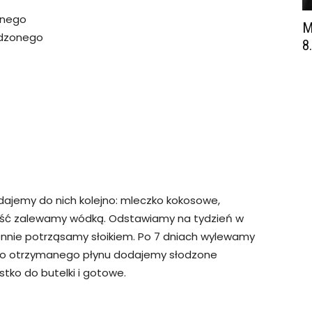
onego
M
odzonego
8
dajemy do nich kolejno: mleczko kokosowe,
ść zalewamy wódką. Odstawiamy na tydzień w
iennie potrząsamy słoikiem. Po 7 dniach wylewamy
. Do otrzymanego płynu dodajemy słodzone
ko do butelki i gotowe.