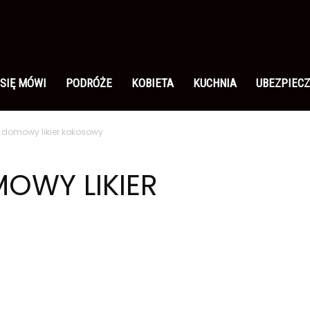
 SIĘ MÓWI
PODRÓŻE
KOBIETA
KUCHNIA
UBEZPIECZ
a domowy likier kokosowy
MOWY LIKIER