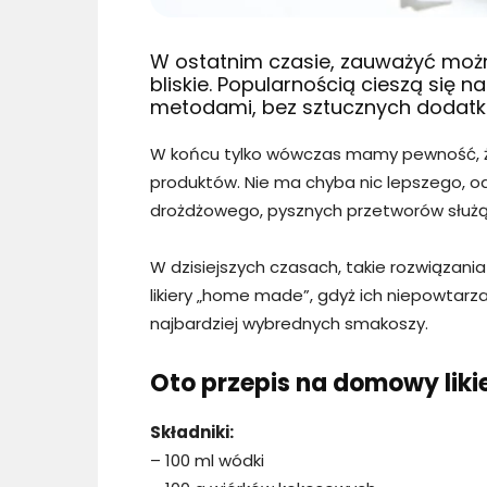
W ostatnim czasie, zauważyć można
bliskie. Popularnością cieszą się
metodami, bez sztucznych dodatk
W końcu tylko wówczas mamy pewność, że
produktów. Nie ma chyba nic lepszego, o
drożdżowego, pysznych przetworów służący
W dzisiejszych czasach, takie rozwiązani
likiery „home made”, gdyż ich niepowtarza
najbardziej wybrednych smakoszy.
Oto przepis na domowy liki
Składniki:
– 100 ml wódki