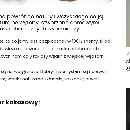
 powrót do natury i wszystkiego co jej
 naturalne wyroby, stworzone domowymi
ów i chemicznych wypełniaczy.
 to co jemy jest bezpieczne i w 100% znamy skład
d świeżo upieczonego o poranku chleba, ciasta
P
ch nam cały rok czy wędlin z wiejskiej wędzarni.
s
a
a są na wagę złota. Dobrym pomysłem są nalewki i
lny smak i naturalne składniki, zaskoczą nawet
er kokosowy: