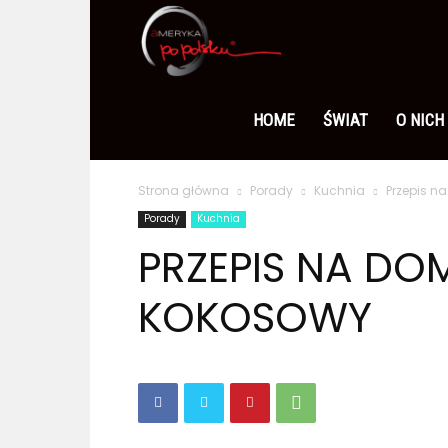
Ameryka
po
HOME
ŚWIAT
O NICH
Strona główna
Porady
Kuchnia
Przepis n
polsku
Porady
Kuchnia
PRZEPIS NA DO
KOKOSOWY