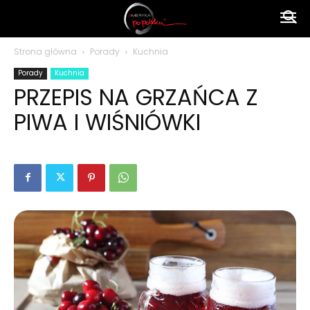
Ameryka
Strona główna
Porady
Kuchnia
Porady
Kuchnia
po
PRZEPIS NA GRZAŃCA Z
PIWA I WIŚNIÓWKI
polsku