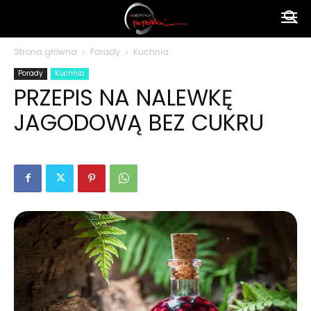
Ameryka
Strona główna
Porady
Kuchnia
Porady
Kuchnia
po
PRZEPIS NA NALEWKĘ
JAGODOWĄ BEZ CUKRU
polsku