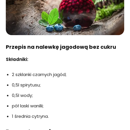
Przepis na nalewkę jagodową bez cukru
Składniki:
2 szklanki czarnych jagód;
0,5l spirytusu;
0,5l wody;
pół laski wanilii;
1 średnia cytryna.