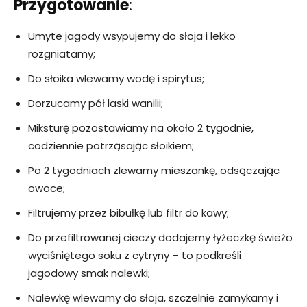
Przygotowanie
:
Umyte jagody wsypujemy do słoja i lekko
rozgniatamy;
Do słoika wlewamy wodę i spirytus;
Dorzucamy pół laski wanilii;
Miksturę pozostawiamy na około 2 tygodnie,
codziennie potrząsając słoikiem;
Po 2 tygodniach zlewamy mieszankę, odsączając
owoce;
Filtrujemy przez bibułkę lub filtr do kawy;
Do przefiltrowanej cieczy dodajemy łyżeczkę świeżo
wyciśniętego soku z cytryny – to podkreśli
jagodowy smak nalewki;
Nalewkę wlewamy do słoja, szczelnie zamykamy i