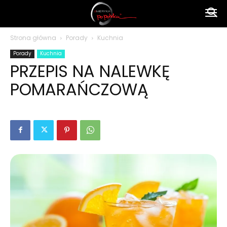
Ameryka
Strona główna
Porady
Kuchnia
Porady
Kuchnia
po
PRZEPIS NA NALEWKĘ
POMARAŃCZOWĄ
polsku