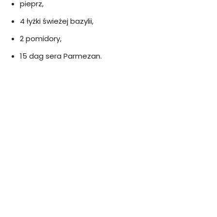
pieprz,
4 łyżki świeżej bazylii,
2 pomidory,
15 dag sera Parmezan.