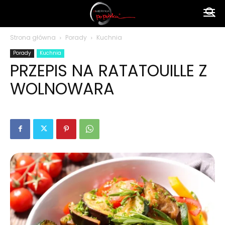
Ameryka
Strona główna
Porady
Kuchnia
Porady
Kuchnia
po
PRZEPIS NA RATATOUILLE Z
WOLNOWARA
polsku