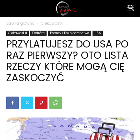
Ameryka
Strona główna
Ciekawostki
Ciekawostki
Podróże
Porady i Bezpieczeństwo
USA
po
PRZYLATUJESZ DO USA PO
RAZ PIERWSZY? OTO LISTA
polsku
RZECZY KTÓRE MOGĄ CIĘ
ZASKOCZYĆ