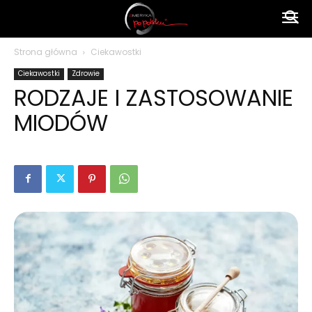
Ameryka
Strona główna
Ciekawostki
Ciekawostki
Zdrowie
po
RODZAJE I ZASTOSOWANIE
MIODÓW
polsku