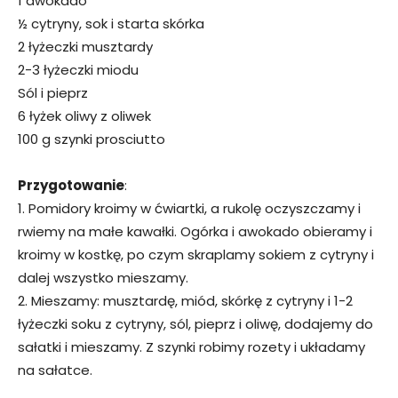
1 awokado
½ cytryny, sok i starta skórka
2 łyżeczki musztardy
2-3 łyżeczki miodu
Sól i pieprz
6 łyżek oliwy z oliwek
100 g szynki prosciutto
Przygotowanie
:
1. Pomidory kroimy w ćwiartki, a rukolę oczyszczamy i
rwiemy na małe kawałki. Ogórka i awokado obieramy i
kroimy w kostkę, po czym skraplamy sokiem z cytryny i
dalej wszystko mieszamy.
2. Mieszamy: musztardę, miód, skórkę z cytryny i 1-2
łyżeczki soku z cytryny, sól, pieprz i oliwę, dodajemy do
sałatki i mieszamy. Z szynki robimy rozety i układamy
na sałatce.