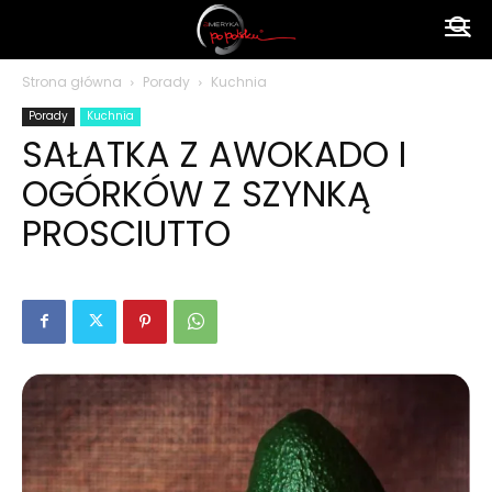
Ameryka
Strona główna
Porady
Kuchnia
Porady
Kuchnia
po
SAŁATKA Z AWOKADO I
OGÓRKÓW Z SZYNKĄ
polsku
PROSCIUTTO