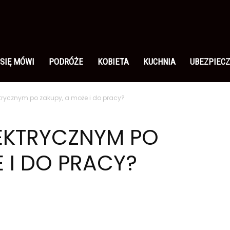
 SIĘ MÓWI
PODRÓŻE
KOBIETA
KUCHNIA
UBEZPIECZ
rycznym po zakupy, a może i do pracy?
EKTRYCZNYM PO
E I DO PRACY?