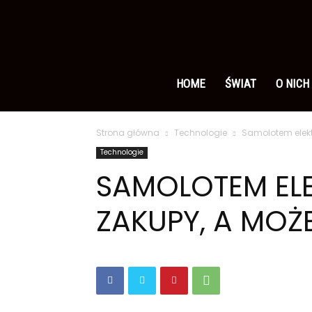
Ameryka
po
HOME
ŚWIAT
O NICH
Strona główna
Technologie
Samolotem elekt
polsku
Technologie
SAMOLOTEM EL
ZAKUPY, A MOŻ