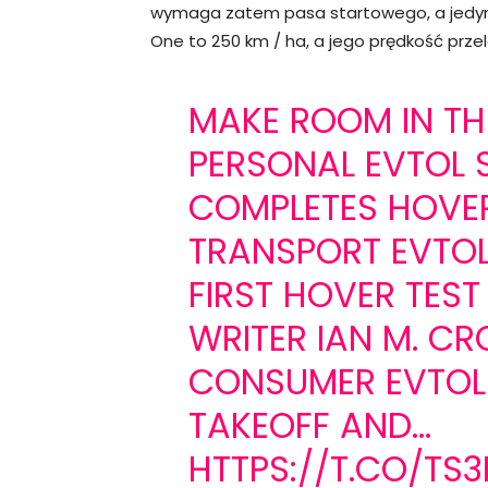
wymaga zatem pasa startowego, a jedyni
One to 250 km / ha, a jego prędkość prze
MAKE ROOM IN TH
PERSONAL EVTOL 
COMPLETES HOVER 
TRANSPORT EVTOL
FIRST HOVER TEST
WRITER IAN M. CR
CONSUMER EVTOL 
TAKEOFF AND…
HTTPS://T.CO/TS