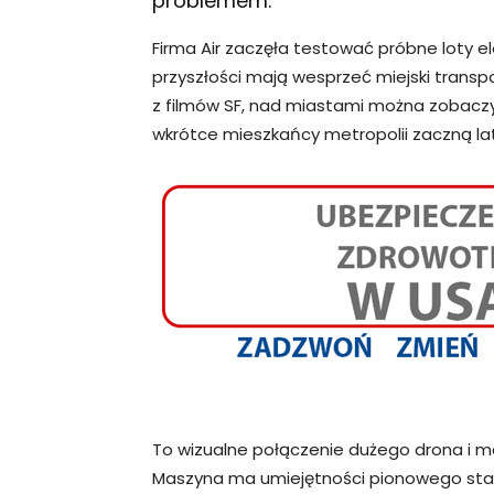
problemem.
Firma Air zaczęła testować próbne loty e
przyszłości mają wesprzeć miejski tran
z filmów SF, nad miastami można zobaczy
wkrótce mieszkańcy metropolii zaczną la
To wizualne połączenie dużego drona i ma
Maszyna ma umiejętności pionowego start