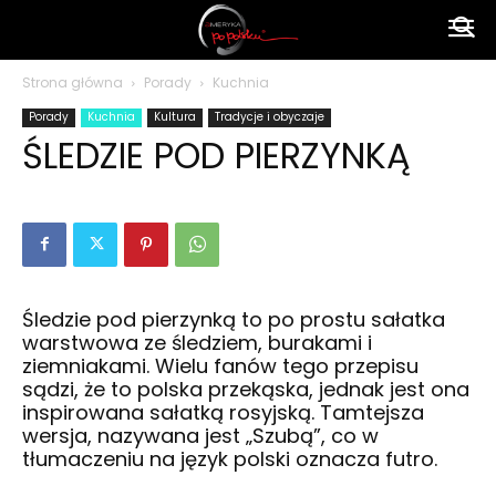
Ameryka
Strona główna
Porady
Kuchnia
Porady
Kuchnia
Kultura
Tradycje i obyczaje
po
ŚLEDZIE POD PIERZYNKĄ
polsku
Śledzie pod pierzynką to po prostu sałatka
warstwowa ze śledziem, burakami i
ziemniakami. Wielu fanów tego przepisu
sądzi, że to polska przekąska, jednak jest ona
inspirowana sałatką rosyjską. Tamtejsza
wersja, nazywana jest „Szubą”, co w
tłumaczeniu na język polski oznacza futro.