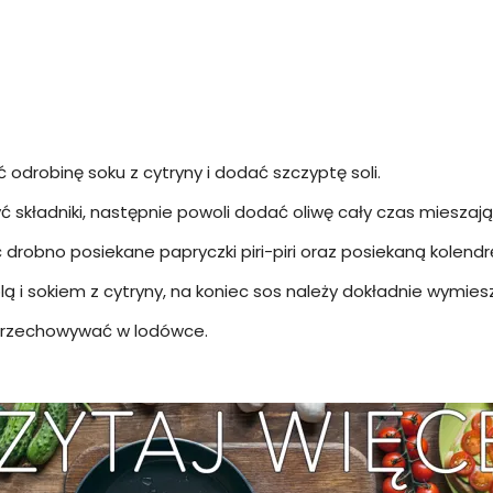
 odrobinę soku z cytryny i dodać szczyptę soli.
ć składniki, następnie powoli dodać oliwę cały czas mieszając
robno posiekane papryczki piri-piri oraz posiekaną kolendr
ą i sokiem z cytryny, na koniec sos należy dokładnie wymies
 przechowywać w lodówce.