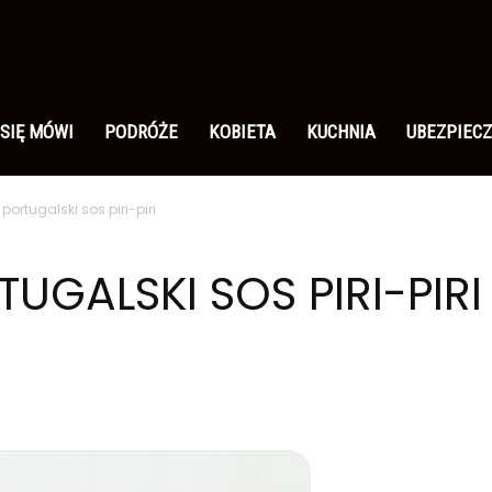
 SIĘ MÓWI
PODRÓŻE
KOBIETA
KUCHNIA
UBEZPIECZ
 portugalski sos piri-piri
TUGALSKI SOS PIRI-PIRI