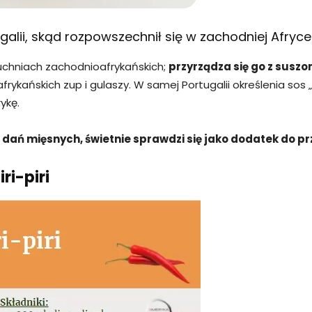
galii, skąd rozpowszechnił się w zachodniej Afryce
uchniach zachodnioafrykańskich;
przyrządza się go z suszo
kańskich zup i gulaszy. W samej Portugalii określenia sos „p
ykę.
dań mięsnych, świetnie sprawdzi się jako dodatek do prze
ri-piri