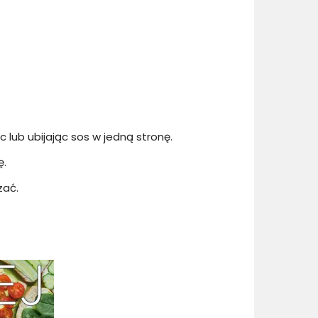
 lub ubijając sos w jedną stronę.
ę.
zać.