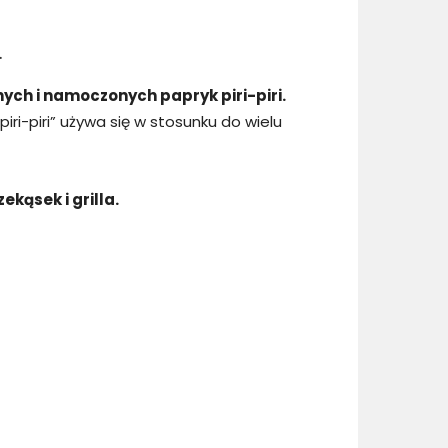
.
nych i namoczonych papryk piri-piri.
iri-piri” używa się w stosunku do wielu
kąsek i grilla.