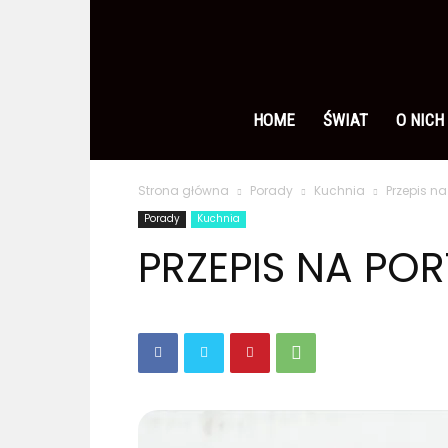
Ameryka
po
HOME
ŚWIAT
O NICH
Strona główna
Porady
Kuchnia
Przepis na
polsku
Porady
Kuchnia
PRZEPIS NA POR