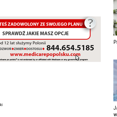
P
ki
J
w