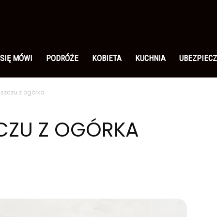
 SIĘ MÓWI
PODRÓŻE
KOBIETA
KUCHNIA
UBEZPIECZ
uszczu z ogórka
ZCZU Z OGÓRKA