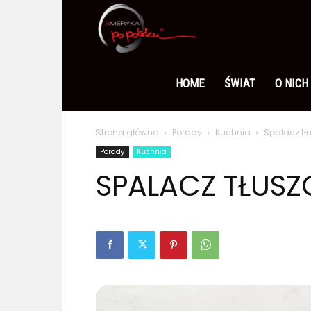
Ameryka
po
HOME
ŚWIAT
O NICH
Strona główna
Porady
Kuchnia
Spalacz tł
polsku
Porady
Kuchnia
SPALACZ TŁUS