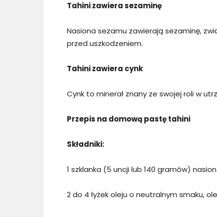
Tahini zawiera sezaminę
Nasiona sezamu zawierają sezaminę, zwią
przed uszkodzeniem.
Tahini zawiera cynk
Cynk to minerał znany ze swojej roli w ut
Przepis na domową pastę tahini
Składniki:
1 szklanka (5 uncji lub 140 gramów) nasio
2 do 4 łyżek oleju o neutralnym smaku, ole