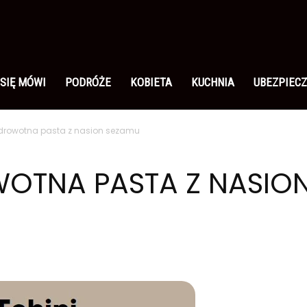
 SIĘ MÓWI
PODRÓŻE
KOBIETA
KUCHNIA
UBEZPIECZ
zdrowotna pasta z nasion sezamu
WOTNA PASTA Z NASIO