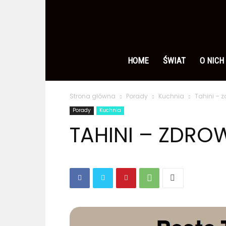
Ameryka
po
HOME
ŚWIAT
O NICH
Strona główna
Porady
Kuchnia
Tahini – 
polsku
Porady
Kuchnia
TAHINI – ZDRO