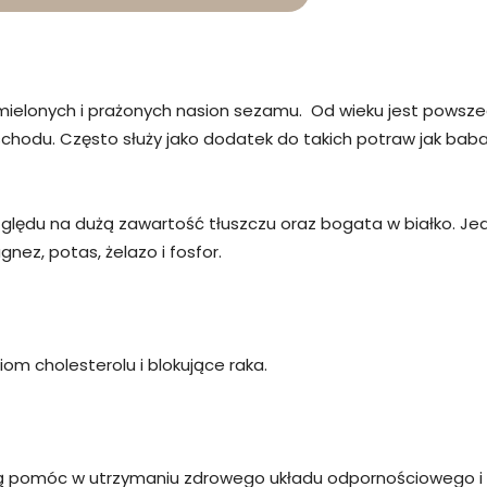
 mielonych i prażonych nasion sezamu. Od wieku jest powsze
ego Wschodu. Często służy jako dodatek do takich potraw jak b
względu na dużą zawartość tłuszczu oraz bogata w białko. J
gnez, potas, żelazo i fosfor.
iom cholesterolu i blokujące raka.
mogą pomóc w utrzymaniu zdrowego układu odpornościowego