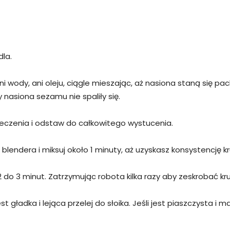
la.
i wody, ani oleju, ciągle mieszając, aż nasiona staną się pa
 nasiona sezamu nie spaliły się.
ieczenia i odstaw do całkowitego wystucenia.
endera i miksuj około 1 minuty, aż uzyskasz konsystencję kr
ne 2 do 3 minut. Zatrzymując robota kilka razy aby zeskrobać 
 gładka i lejąca przelej do słoika. Jeśli jest piaszczysta i ma