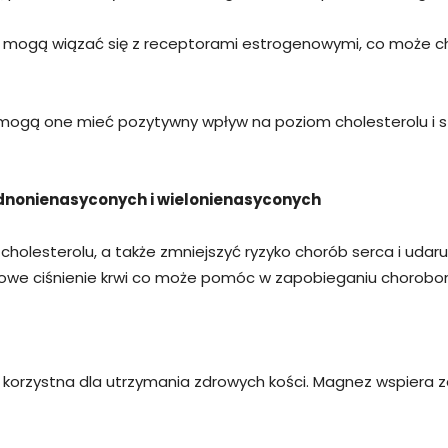
 mogą wiązać się z receptorami estrogenowymi, co może c
mogą one mieć pozytywny wpływ na poziom cholesterolu i s
jednonienasyconych i wielonienasyconych
 cholesterolu, a także zmniejszyć ryzyko chorób serca i ud
czowe ciśnienie krwi co może pomóc w zapobieganiu chorobom
korzystna dla utrzymania zdrowych kości. Magnez wspiera zd