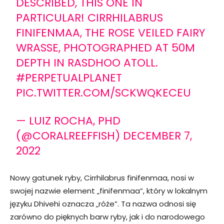
DESCRIBED, THIS ONE IN
PARTICULAR! CIRRHILABRUS
FINIFENMAA, THE ROSE VEILED FAIRY
WRASSE, PHOTOGRAPHED AT 50M
DEPTH IN RASDHOO ATOLL.
#PERPETUALPLANET
PIC.TWITTER.COM/SCKWQKECEU
— LUIZ ROCHA, PHD
(@CORALREEFFISH)
DECEMBER 7,
2022
Nowy gatunek ryby, Cirrhilabrus finifenmaa, nosi w
swojej nazwie element „finifenmaa”, który w lokalnym
języku Dhivehi oznacza „róże”. Ta nazwa odnosi się
zarówno do pięknych barw ryby, jak i do narodowego