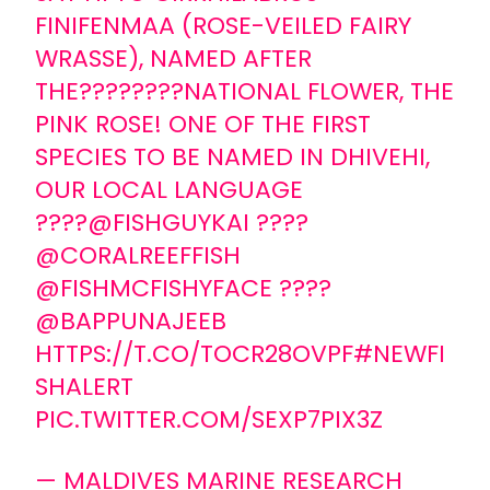
FINIFENMAA (ROSE-VEILED FAIRY
WRASSE), NAMED AFTER
THE????????NATIONAL FLOWER, THE
PINK ROSE! ONE OF THE FIRST
SPECIES TO BE NAMED IN DHIVEHI,
OUR LOCAL LANGUAGE
????
@FISHGUYKAI
????
@CORALREEFFISH
@FISHMCFISHYFACE
????
@BAPPUNAJEEB
HTTPS://T.CO/TOCR28OVPF
#NEWFI
SHALERT
PIC.TWITTER.COM/SEXP7PIX3Z
— MALDIVES MARINE RESEARCH