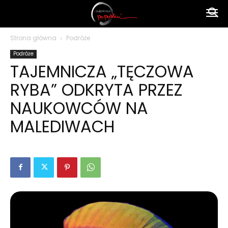
Ameryka
Strona główna
Podróże
Podróże
po
TAJEMNICZA „TĘCZOWA
RYBA” ODKRYTA PRZEZ
polsku
NAUKOWCÓW NA
MALEDIWACH