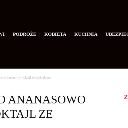
WI
PODRÓŻE
KOBIETA
KUCHNIA
UBEZPIE
wo bananowy koktajl ze szpinakiem
O ANANASOWO
Z
KTAJL ZE