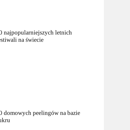
0 najpopularniejszych letnich
estiwali na świecie
0 domowych peelingów na bazie
ukru