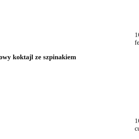
1
f
y koktajl ze szpinakiem
1
c