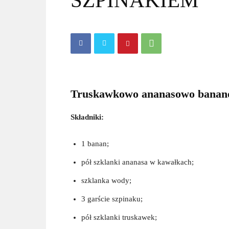
SZPINAKIEM
Truskawkowo ananasowo bananow
Składniki:
1 banan;
pół szklanki ananasa w kawałkach;
szklanka wody;
3 garście szpinaku;
pół szklanki truskawek;