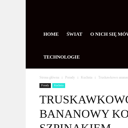
Ameryka
HOME
ŚWIAT
O NICH SIĘ MÓ
po
TECHNOLOGIE
polsku
Strona główna
Porady
Kuchnia
Truskawkowo ananaso
Porady
Kuchnia
TRUSKAWKOW
BANANOWY KO