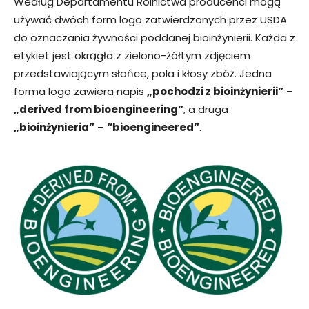
Według Departamentu Rolnictwa producenci mogą
używać dwóch form logo zatwierdzonych przez USDA
do oznaczania żywności poddanej bioinżynierii. Każda z
etykiet jest okrągła z zielono-żółtym zdjęciem
przedstawiającym słońce, pola i kłosy zbóż. Jedna
forma logo zawiera napis
„pochodzi z bioinżynierii”
–
„derived from bioengineering”
, a druga
„bioinżynieria”
–
“bioengineered”
.