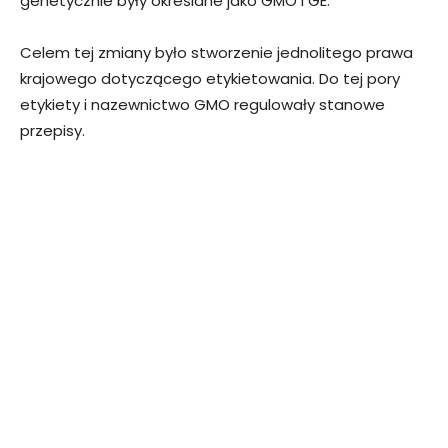
genetycznie były określane jako GMO i GE.
Celem tej zmiany było stworzenie jednolitego prawa
krajowego dotyczącego etykietowania. Do tej pory
etykiety i nazewnictwo GMO regulowały stanowe
przepisy.