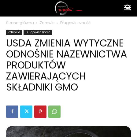
Ameryka
Strona główna
Zdrowie
Długowieczność
Zdrowie
Długowieczność
po
USDA ZMIENIA WYTYCZNE
ODNOŚNIE NAZEWNICTWA
polsku
PRODUKTÓW
ZAWIERAJĄCYCH
SKŁADNIKI GMO