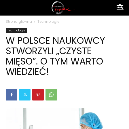
Ameryka
Strona główna
Technologie
Technologie
po
W POLSCE NAUKOWCY
STWORZYLI „CZYSTE
polsku
MIĘSO”. O TYM WARTO
WIEDZIEĆ!