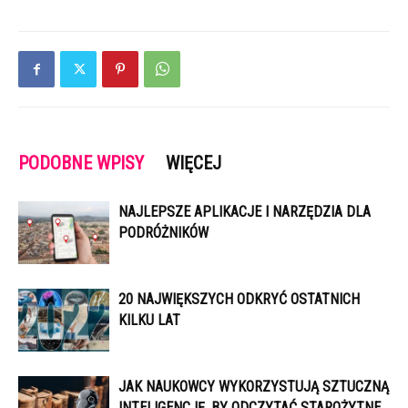
PODOBNE WPISY
WIĘCEJ
NAJLEPSZE APLIKACJE I NARZĘDZIA DLA
PODRÓŻNIKÓW
20 NAJWIĘKSZYCH ODKRYĆ OSTATNICH
KILKU LAT
JAK NAUKOWCY WYKORZYSTUJĄ SZTUCZNĄ
INTELIGENCJĘ, BY ODCZYTAĆ STAROŻYTNE