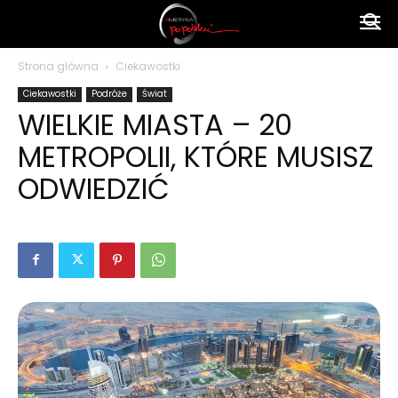
Ameryka
Strona główna
Ciekawostki
Ciekawostki
Podróże
Świat
po
WIELKIE MIASTA – 20
METROPOLII, KTÓRE MUSISZ
polsku
ODWIEDZIĆ