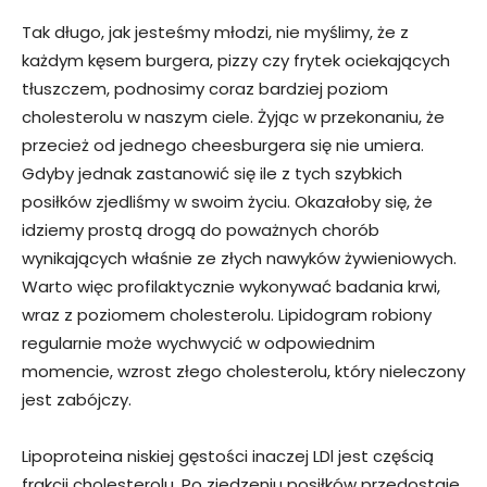
Tak długo, jak jesteśmy młodzi, nie myślimy, że z
każdym kęsem burgera, pizzy czy frytek ociekających
tłuszczem, podnosimy coraz bardziej poziom
cholesterolu w naszym ciele. Żyjąc w przekonaniu, że
przecież od jednego cheesburgera się nie umiera.
Gdyby jednak zastanowić się ile z tych szybkich
posiłków zjedliśmy w swoim życiu. Okazałoby się, że
idziemy prostą drogą do poważnych chorób
wynikających właśnie ze złych nawyków żywieniowych.
Warto więc profilaktycznie wykonywać badania krwi,
wraz z poziomem cholesterolu. Lipidogram robiony
regularnie może wychwycić w odpowiednim
momencie, wzrost złego cholesterolu, który nieleczony
jest zabójczy.
Lipoproteina niskiej gęstości inaczej LDl jest częścią
frakcji cholesterolu. Po zjedzeniu posiłków przedostaje