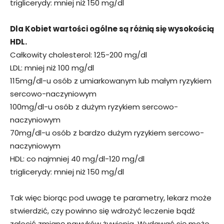
triglicerydy: mniej niż 150 mg/dl
Dla Kobiet wartości ogólne są różnią się wysokością
HDL.
Całkowity cholesterol: 125-200 mg/dl
LDL: mniej niż 100 mg/dl
115mg/dl-u osób z umiarkowanym lub małym ryzykiem
sercowo-naczyniowym
100mg/dl-u osób z dużym ryzykiem sercowo-
naczyniowym
70mg/dl-u osób z bardzo dużym ryzykiem sercowo-
naczyniowym
HDL: co najmniej 40 mg/dl-120 mg/dl
triglicerydy: mniej niż 150 mg/dl
Tak więc biorąc pod uwagę te parametry, lekarz może
stwierdzić, czy powinno się wdrożyć leczenie bądź
zalecić zmianę nawyków żywienia. Wydawać się może,