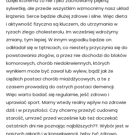
dzięki któremu to nie tylko zachowamy piękną
sylwetkę, ale przede wszystkim wzmocnimy nasz układ
krążenia. Serce będzie dłużej zdrowe i silne. Więc dieta
i aktywność fizyczna są kluczem, do utrzymania w
ryzach złego cholesterolu. Im wcześniej wdrożymy
zmiany, tym lepiej. W innym wypadku będzie on
odkładał się w tętnicach, co niestety przyczynia się do
powstawania złogów, a przez nie dochodzi do bloków
komorowych, chorób niedokrwiennych, których
wynikiem może być zawał lub wylew, bądź jak że
ciężkich postaci chorób miażdżycowych, a te z
czasem prowadzą do ostrych postaci demencji.
Więc warto badać się regularnie, jeść zdrowo i
uprawiać sport. Mamy wtedy realny wpływ na zdrowie
dziś i w przyszłości. Czy chcemy przeżyć cudowną
starość, umrzeć przed wcześnie lub też doczekać
ostatnich dni nie poznając najbliższych??. Wybór jest w
naszych rękach i w konsekwencji, żeby żyć zdrowo,