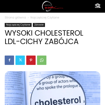
Ameryka
Strona główna
Najczęściej Czytane
Najczęściej Czytane
Zdrowie
po
WYSOKI CHOLESTEROL
LDL-CICHY ZABÓJCA
polsku