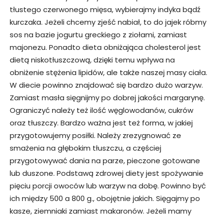
tłustego czerwonego mięsa, wybierajmy indyka bądź
kurczaka. Jeżeli chcemy zjeść nabiał, to do jajek róbmy
sos na bazie jogurtu greckiego z ziołami, zamiast
majonezu. Ponadto dieta obniżająca cholesterol jest
dietą niskotłuszczową, dzięki temu wpływa na
obniżenie stężenia lipidów, ale także naszej masy ciała.
W diecie powinno znajdować się bardzo dużo warzyw.
Zamiast masła sięgnijmy po dobrej jakości margarynę.
Ograniczyć należy też ilość węglowodanów, cukrów
oraz tłuszczy. Bardzo ważna jest też forma, w jakiej
przygotowujemy posiłki. Należy zrezygnować ze
smażenia na głębokim tłuszczu, a częściej
przygotowywać dania na parze, pieczone gotowane
lub duszone. Podstawą zdrowej diety jest spożywanie
pięciu porcji owoców lub warzyw na dobę. Powinno być
ich między 500 a 800 g., obojętnie jakich. Sięgajmy po
kasze, ziemniaki zamiast makaronów. Jeżeli mamy