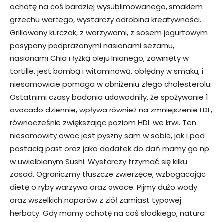
ochotę na coś bardziej wysublimowanego, smakiem
grzechu wartego, wystarczy odrobina kreatywności.
Grillowany kurczak, z warzywami, z sosem jogurtowym
posypany podprażonymi nasionami sezamu,
nasionami Chia i łyżką oleju lnianego, zawinięty w
tortille, jest bombą i witaminową, obłędny w smaku, i
niesamowicie pomaga w obniżeniu złego cholesterolu.
Ostatnimi czasy badania udowodniły, że spożywanie 1
avocado dziennie, wpływa również na zmniejszenie LDL,
równocześnie zwiększając poziom HDL we krwi. Ten
niesamowity owoc jest pyszny sam w sobie, jak i pod
postacią past oraz jako dodatek do dań mamy go np.
w uwielbianym Sushi. Wystarczy trzymać się kilku
zasad. Ograniczmy tłuszcze zwierzęce, wzbogacając
dietę o ryby warzywa oraz owoce. Pijmy dużo wody
oraz wszelkich naparów z ziół zamiast typowej
herbaty. Gdy mamy ochotę na coś słodkiego, natura