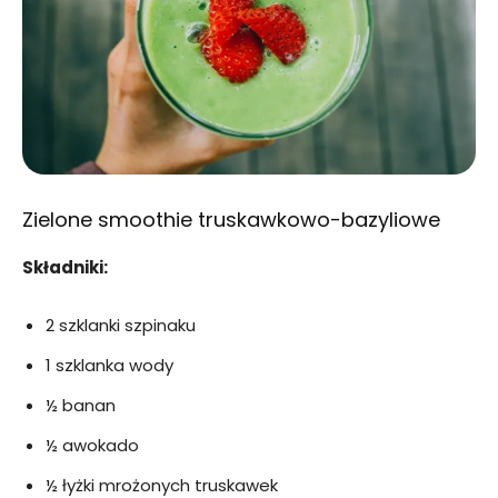
Zielone smoothie truskawkowo-bazyliowe
Składniki:
2 szklanki szpinaku
1 szklanka wody
½ banan
½ awokado
½ łyżki mrożonych truskawek