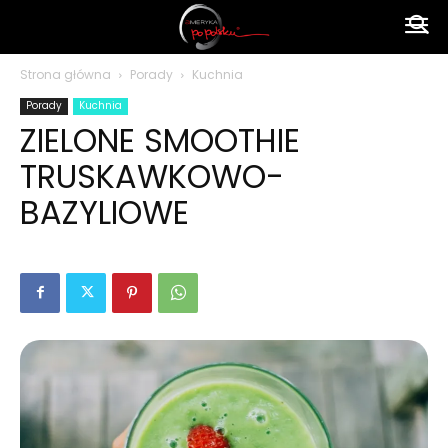
Ameryka
Strona główna
Porady
Kuchnia
Porady
Kuchnia
po
ZIELONE SMOOTHIE
TRUSKAWKOWO-
polsku
BAZYLIOWE