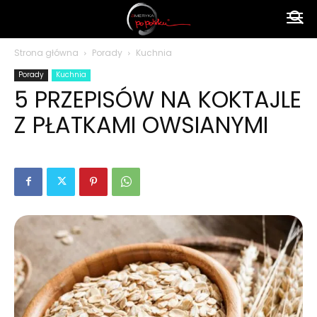
Ameryka
Strona główna
Porady
Kuchnia
Porady
Kuchnia
po
5 PRZEPISÓW NA KOKTAJLE
Z PŁATKAMI OWSIANYMI
polsku