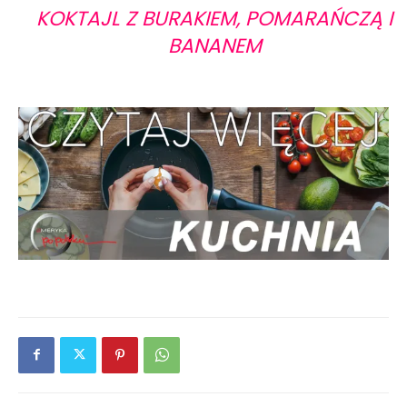
KOKTAJL Z BURAKIEM, POMARAŃCZĄ I
BANANEM