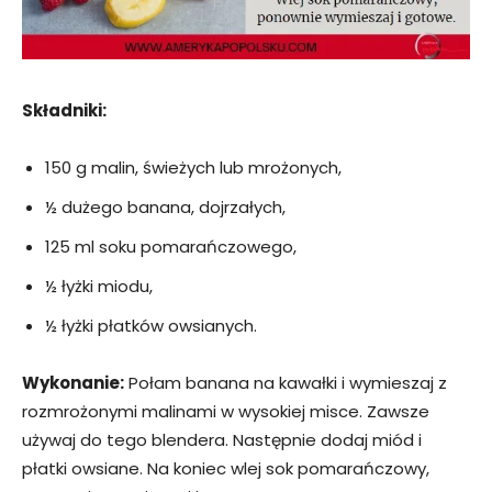
Składniki:
150 g malin, świeżych lub mrożonych,
½ dużego banana, dojrzałych,
125 ml soku pomarańczowego,
½ łyżki miodu,
½ łyżki płatków owsianych.
Wykonanie:
Połam banana na kawałki i wymieszaj z
rozmrożonymi malinami w wysokiej misce. Zawsze
używaj do tego blendera. Następnie dodaj miód i
płatki owsiane. Na koniec wlej sok pomarańczowy,