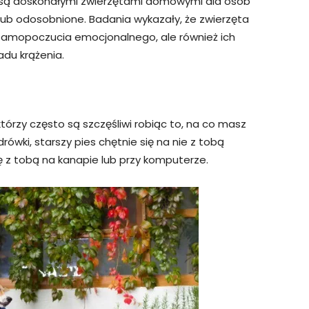
że ​​są doskonałymi zwierzętami domowymi dla osób
lub odosobnione. Badania wykazały, że zwierzęta
samopoczucia emocjonalnego, ale również ich
du krążenia.
którzy często są szczęśliwi robiąc to, na co masz
drówki, starszy pies chętnie się na nie z tobą
ę z tobą na kanapie lub przy komputerze.