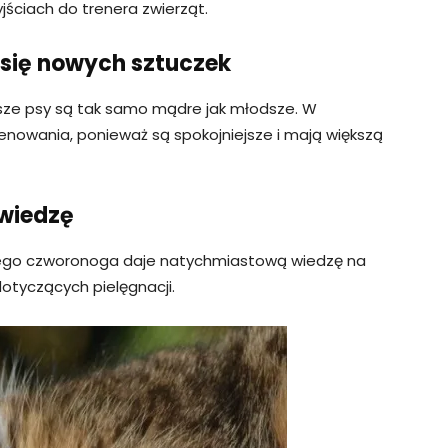
jściach do trenera zwierząt.
 się nowych sztuczek
rsze psy są tak samo mądre jak młodsze. W
enowania, ponieważ są spokojniejsze i mają większą
 wiedzę
zego czworonoga daje natychmiastową wiedzę na
tyczących pielęgnacji.