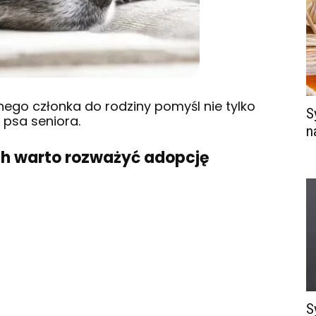
nego członka do rodziny pomyśl nie tylko
S
 psa seniora.
n
ch warto rozważyć adopcję
S