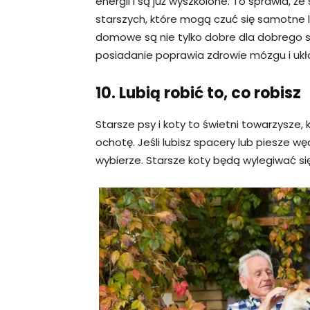
energii i są już wyszkolone. To sprawia, 
starszych, które mogą czuć się samotne 
domowe są nie tylko dobre dla dobrego 
posiadanie poprawia zdrowie mózgu i ukła
10. Lubią robić to, co robisz
Starsze psy i koty to świetni towarzysze, 
ochotę. Jeśli lubisz spacery lub piesze wę
wybierze. Starsze koty będą wylegiwać si