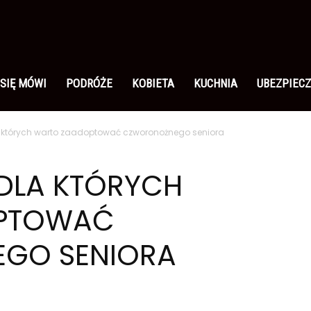
 SIĘ MÓWI
PODRÓŻE
KOBIETA
KUCHNIA
UBEZPIECZ
 których warto zaadoptować czworonożnego seniora
DLA KTÓRYCH
PTOWAĆ
GO SENIORA