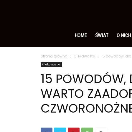
Ameryka
po
HOME
ŚWIAT
O NICH
Strona główna
Ciekawostki
15 powodów, dla
polsku
Ciekawostki
15 POWODÓW, 
WARTO ZAADO
CZWORONOŻNE