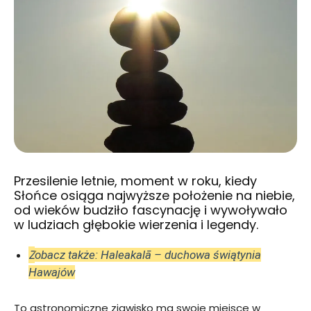
Przesilenie letnie, moment w roku, kiedy
Słońce osiąga najwyższe położenie na niebie,
od wieków budziło fascynację i wywoływało
w ludziach głębokie wierzenia i legendy.
Z
obacz także: Haleakalā – duchowa świątynia
Hawajów
To astronomiczne zjawisko ma swoje miejsce w