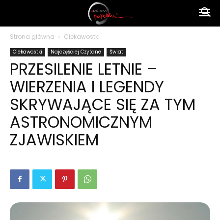
Ameryka
Strona główna
Ciekawostki
Ciekawostki
Najczęściej Czytane
Świat
po
PRZESILENIE LETNIE –
WIERZENIA I LEGENDY
polsku
SKRYWAJĄCE SIĘ ZA TYM
ASTRONOMICZNYM
ZJAWISKIEM