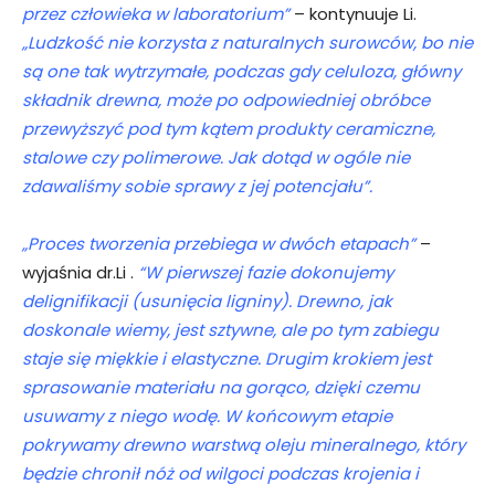
przez człowieka w laboratorium”
– kontynuuje Li.
„Ludzkość nie korzysta z naturalnych surowców, bo nie
są one tak wytrzymałe, podczas gdy celuloza, główny
składnik drewna, może po odpowiedniej obróbce
przewyższyć pod tym kątem produkty ceramiczne,
stalowe czy polimerowe. Jak dotąd w ogóle nie
zdawaliśmy sobie sprawy z jej potencjału”.
„Proces tworzenia przebiega w dwóch etapach”
–
wyjaśnia dr.Li .
“W pierwszej fazie dokonujemy
delignifikacji (usunięcia ligniny). Drewno, jak
doskonale wiemy, jest sztywne, ale po tym zabiegu
staje się miękkie i elastyczne. Drugim krokiem jest
sprasowanie materiału na gorąco, dzięki czemu
usuwamy z niego wodę
. W końcowym etapie
pokrywamy drewno warstwą oleju mineralnego, który
będzie chronił nóż od wilgoci podczas krojenia i