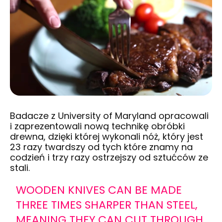
Badacze z University of Maryland opracowali
i zaprezentowali nową technikę obróbki
drewna, dzięki której wykonali nóż, który jest
23 razy twardszy od tych które znamy na
codzień i trzy razy ostrzejszy od sztućców ze
stali.
WOODEN KNIVES CAN BE MADE
THREE TIMES SHARPER THAN STEEL,
MEANING THEY CAN CUT THROUGH