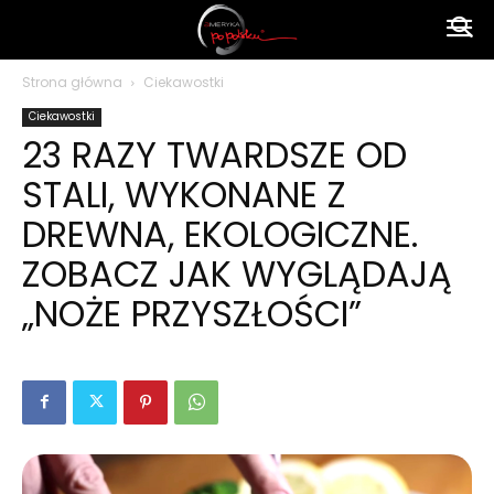
Ameryka
Strona główna
Ciekawostki
Ciekawostki
po
23 RAZY TWARDSZE OD
STALI, WYKONANE Z
polsku
DREWNA, EKOLOGICZNE.
ZOBACZ JAK WYGLĄDAJĄ
„NOŻE PRZYSZŁOŚCI”