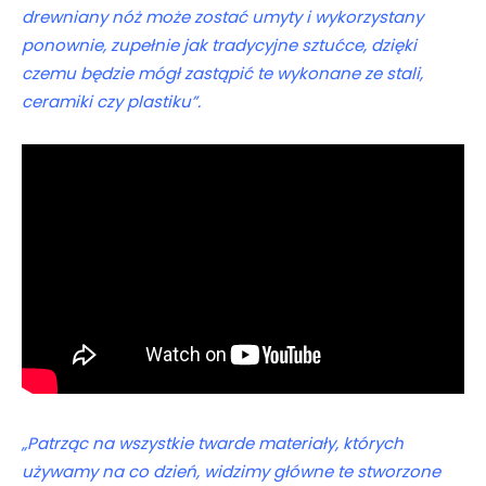
drewniany nóż może zostać umyty i wykorzystany
ponownie, zupełnie jak tradycyjne sztućce, dzięki
czemu będzie mógł zastąpić te wykonane ze stali,
ceramiki czy plastiku”.
„Patrząc na wszystkie twarde materiały, których
używamy na co dzień, widzimy główne te stworzone