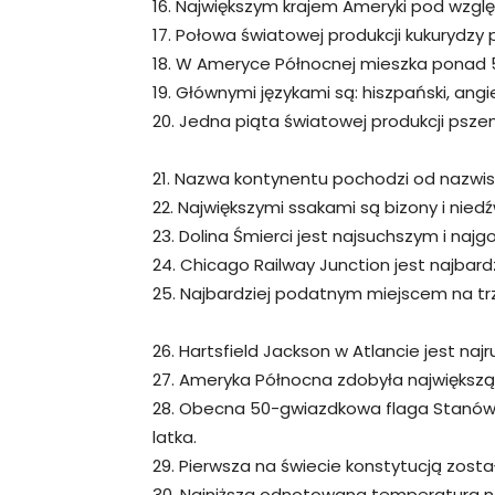
16. Największym krajem Ameryki pod wzgl
17. Połowa światowej produkcji kukurydzy 
18. W Ameryce Północnej mieszka ponad 5
19. Głównymi językami są: hiszpański, angiel
20. Jedna piąta światowej produkcji psze
21. Nazwa kontynentu pochodzi od nazwis
22. Największymi ssakami są bizony i nied
23. Dolina Śmierci jest najsuchszym i naj
24. Chicago Railway Junction jest najbar
25. Najbardziej podatnym miejscem na trz
26. Hartsfield Jackson w Atlancie jest naj
27. Ameryka Północna zdobyła największą il
28. Obecna 50-gwiazdkowa flaga Stanów 
latka.
29. Pierwsza na świecie konstytucją zost
30. Najniższa odnotowana temperatura n