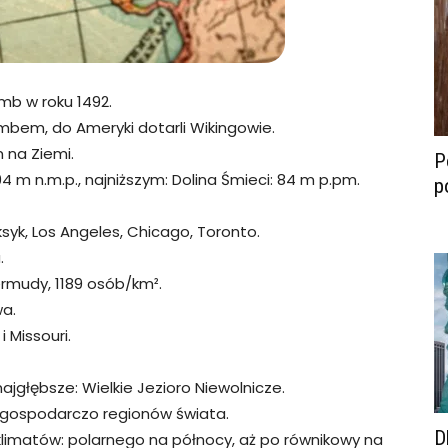
umb w roku 1492.
lumbem, do Ameryki dotarli Wikingowie.
 na Ziemi.
P
4 m n.m.p., najniższym: Dolina Śmieci: 84 m p.pm.
p
syk, Los Angeles, Chicago, Toronto.
.
rmudy, 1189 osób/km².
a.
i Missouri.
 najgłębsze: Wielkie Jezioro Niewolnicze.
ch gospodarczo regionów świata.
D
klimatów: polarnego na północy, aż po równikowy na