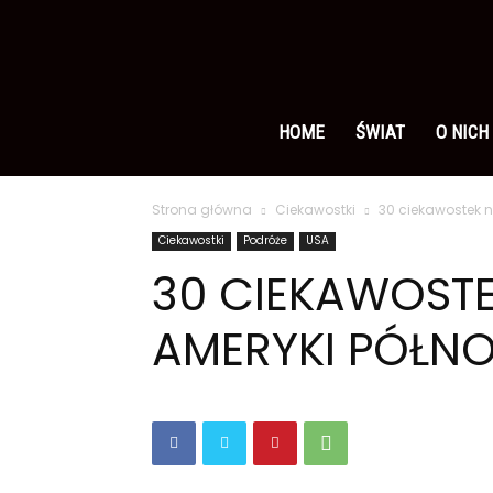
Ameryka
po
HOME
ŚWIAT
O NICH
Strona główna
Ciekawostki
30 ciekawostek n
polsku
Ciekawostki
Podróże
USA
30 CIEKAWOSTE
AMERYKI PÓŁN