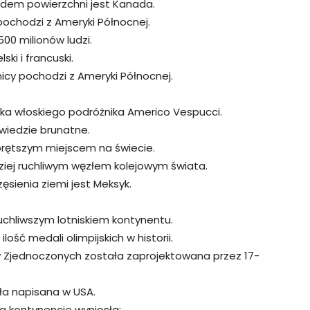
ędem powierzchni jest Kanada.
pochodzi z Ameryki Północnej.
00 milionów ludzi.
ski i francuski.
nicy pochodzi z Ameryki Północnej.
ka włoskiego podróżnika Americo Vespucci.
źwiedzie brunatne.
gorętszym miejscem na świecie.
dziej ruchliwym węzłem kolejowym świata.
ęsienia ziemi jest Meksyk.
ruchliwszym lotniskiem kontynentu.
ość medali olimpijskich w historii.
Zjednoczonych została zaprojektowana przez 17-
ała napisana w USA.
a kontynencie wyniosła: