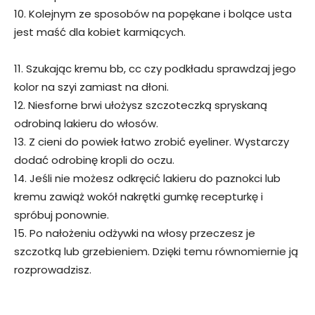
10. Kolejnym ze sposobów na popękane i bolące usta
jest maść dla kobiet karmiących.
11. Szukając kremu bb, cc czy podkładu sprawdzaj jego
kolor na szyi zamiast na dłoni.
12. Niesforne brwi ułożysz szczoteczką spryskaną
odrobiną lakieru do włosów.
13. Z cieni do powiek łatwo zrobić eyeliner. Wystarczy
dodać odrobinę kropli do oczu.
14. Jeśli nie możesz odkręcić lakieru do paznokci lub
kremu zawiąż wokół nakrętki gumkę recepturkę i
spróbuj ponownie.
15. Po nałożeniu odżywki na włosy przeczesz je
szczotką lub grzebieniem. Dzięki temu równomiernie ją
rozprowadzisz.