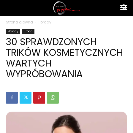
Ameryka
Strona główna
Porady
Porady
Uroda
po
30 SPRAWDZONYCH
TRIKÓW KOSMETYCZNYCH
polsku
WARTYCH
WYPRÓBOWANIA