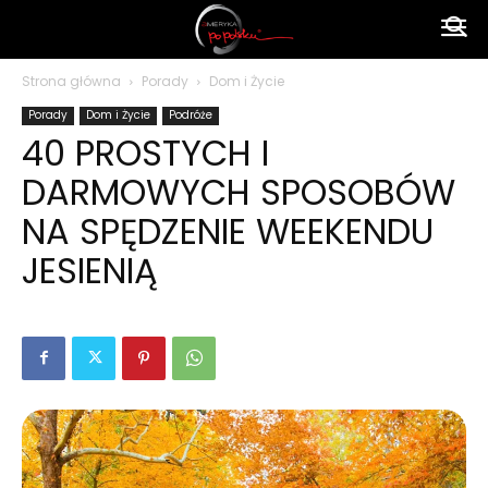
Ameryka
Strona główna
Porady
Dom i Życie
Porady
Dom i Życie
Podróże
po
40 PROSTYCH I
DARMOWYCH SPOSOBÓW
polsku
NA SPĘDZENIE WEEKENDU
JESIENIĄ