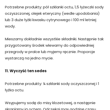
Potrzebne produkty: pół szklanki octu, 1,5 łyżeczki sody
oczyszczonej, olejek eteryczny (wedle upodobania)
lub 3 duże łyżki kwasku cytrynowego i 100 ml letniej
wody.
Mieszamy dokładnie wszystkie składniki. Następnie tak
przygotowany środek wlewamy do odpowiedniej
przegrody w pralce lub myjemy ręcznie. Proporcje
wystarczą na jedno mycie.
11. Wyczyść ten sedes
Potrzebne produkty: ¼ szklanki sody oczyszczonej i 1
łyżka octu.
Wsypujemy sodę do misy klozetowej, a następnie
skraplamy ją octem. Odczekaj max godzinę czasu,