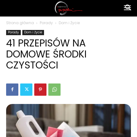
Ameryka
Strona główna
Porady
Dom i Życie
Porady
Dom i Życie
po
41 PRZEPISÓW NA
DOMOWE ŚRODKI
polsku
CZYSTOŚCI