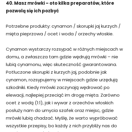
40. Masz mrówki – oto kilka preparatów, które
pozwolą się ich pozbyć
Potrzebne produkty: cynamon / skorupki jaj kurzych /
mięta pieprzowa / ocet i woda / orzechy włoskie.
Cynamon wystarczy rozsypać w różnych miejscach w
domu, a zwłaszcza tam gdzie wędrują mrówki – nie
lubią cynamonu, więc skuteczność gwarantowana.
Potłuczone skorupki z kurzych jaj, podobnie jak
cynamon, rozsypujemy w miejscach gdzie urzędują
szkodniki. Kiedy mrówki zaczynają wędrować po
elewacji, najlepiej przeciąć im drogę mięta. Zarówno
ocet z wodą (1:1), jak i wywar z orzechów włoskich
posłuży nam do umycia szafek oraz miejsc, gdzie
mrówki lubią chadzać. Myślę, że warto wypróbować
wszystkie przepisy, bo każdy z nich przybliży nas do