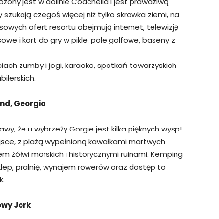
ony jest w dolinie Coachella i jest prawdziwą
szukają czegoś więcej niż tylko skrawka ziemi, na
usowych ofert resortu obejmują internet, telewizję
owe i kort do gry w pikle, pole golfowe, baseny z
iach zumby i jogi, karaoke, spotkań towarzyskich
bilerskich.
and, Georgia
awy, że u wybrzeży Gorgie jest kilka pięknych wysp!
jsce, z plażą wypełnioną kawałkami martwych
iem żółwi morskich i historycznymi ruinami. Kemping
lep, pralnię, wynajem rowerów oraz dostęp to
k.
owy Jork