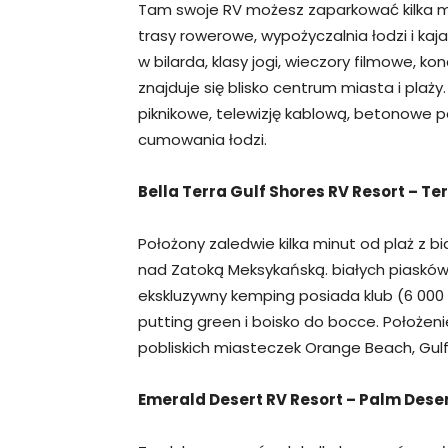
Tam swoje RV możesz zaparkować kilka m
trasy rowerowe, wypożyczalnia łodzi i kaj
w bilarda, klasy jogi, wieczory filmowe, k
znajduje się blisko centrum miasta i plaż
piknikowe, telewizję kablową, betonowe p
cumowania łodzi.
Bella Terra Gulf Shores RV Resort – T
Położony zaledwie kilka minut od plaż z b
nad Zatoką Meksykańską. białych piasków
ekskluzywny kemping posiada klub (6 000 s
putting green i boisko do bocce. Położeni
pobliskich miasteczek Orange Beach, Gulf 
Emerald Desert RV Resort – Palm Desert