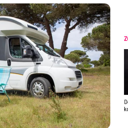
Z
D
k