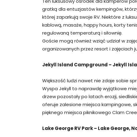
Ten luksusowy ośrodek dla kamperów położ
gratką dla entuzjastów kempingów, którzy 
której zaparkują swoje RV. Niektóre z luks
kablową, masaże, happy hours, korty tenis
regulowaną temperaturą i siłownię.
Goście mogą również wziąć udział w zajęc
organizowanych przez resort i zajęciach ju
Jekyll Island Campground – Jekyll Isl
Większość ludzi nawet nie zdaje sobie spr
Wyspa Jekyll to naprawdę wyjątkowe mie
drzew pozostały po latach erozji, siedlisk
oferuje zalesione miejsca kampingowe, sk
pięknego miejsca piknikowego Clam Cree
Lake George RV Park – Lake George, N