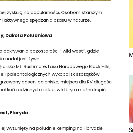
ziej zyskują na popularności. Osobom starszym
 i aktywnego spędzania czasu w naturze.
ty, Dakota Południowa
 odkrywania pozostałości ” wild west”, gdzie
M
ia nadal jest żywa.
 blisko Mt. Rushmore, Lasu Narodowego Black Hills,
e i paleontologicznych wykopalisk szczątków
rzewany basen, paleniska, miejsca dla RV długości
 spotkań rodzinnych i sklep, w którym można kupić
st, Floryda
ziej wysunięty na południe kemping na Florydzie.
Ś