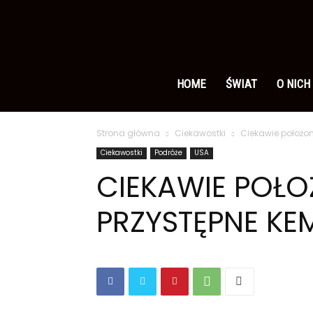
Ameryka
po
HOME
ŚWIAT
O NICH
Strona główna
Ciekawostki
Ciekawie położo
polsku
Ciekawostki
Podróże
USA
CIEKAWIE POŁ
PRZYSTĘPNE KE