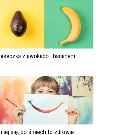
aseczka z awokado i bananem
miej się, bo śmiech to zdrowie