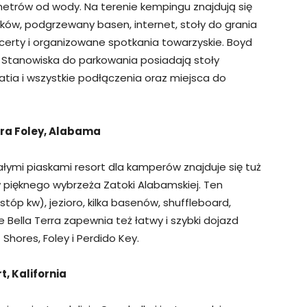
etrów od wody. Na terenie kempingu znajdują się
aków, podgrzewany basen, internet, stoły do grania
oncerty i organizowane spotkania towarzyskie. Boyd
y. Stanowiska do parkowania posiadają stoły
atia i wszystkie podłączenia oraz miejsca do
erra Foley, Alabama
iałymi piaskami resort dla kamperów znajduje się tuż
 pięknego wybrzeża Zatoki Alabamskiej. Ten
tóp kw), jezioro, kilka basenów, shuffleboard,
e Bella Terra zapewnia też łatwy i szybki dojazd
Shores, Foley i Perdido Key.
, Kalifornia