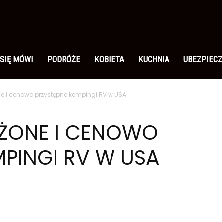
 SIĘ MÓWI
PODRÓŻE
KOBIETA
KUCHNIA
UBEZPIECZ
ne i cenowo przystępne kempingi RV w USA
OŻONE I CENOWO
MPINGI RV W USA