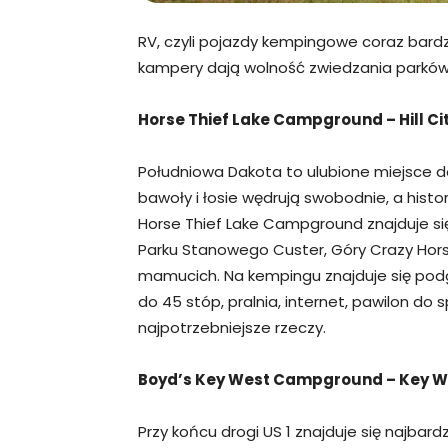
RV, czyli pojazdy kempingowe coraz bard
kampery dają wolność zwiedzania parków
Horse Thief Lake Campground – Hill Ci
Południowa Dakota to ulubione miejsce do
bawoły i łosie wędrują swobodnie, a histor
Horse Thief Lake Campground znajduje się
Parku Stanowego Custer, Góry Crazy Hors
mamucich. Na kempingu znajduje się podg
do 45 stóp, pralnia, internet, pawilon do
najpotrzebniejsze rzeczy.
Boyd’s Key West Campground – Key We
Przy końcu drogi US 1 znajduje się najbard