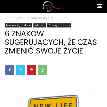
Ameryka
Strona główna
Najczęściej Czytane
Najczęściej Czytane
Zdrowie
Zdrowy styl życia
po
6 ZNAKÓW
SUGERUJĄCYCH, ŻE CZAS
polsku
ZMIENIĆ SWOJE ŻYCIE