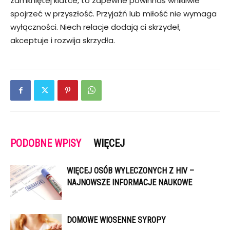
zamkniętej klatce, to zapewne powinnaś wnikliwie
spojrzeć w przyszłość. Przyjaźń lub miłość nie wymaga
wyłączności. Niech relacje dodają ci skrzydeł,
akceptuje i rozwija skrzydła.
PODOBNE WPISY
WIĘCEJ
WIĘCEJ OSÓB WYLECZONYCH Z HIV –
NAJNOWSZE INFORMACJE NAUKOWE
DOMOWE WIOSENNE SYROPY