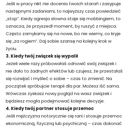
Jeśli w pracy nikt nie docenia twoich starań i zasypuje
następnymi zadaniami, to najwyższy czas powiedzieć
„stop”. Kiedy agresja słowna staje się mobbingiem, to
oznacza, że przyszedł moment, by ruszyć z miejsca.
Często zamykamy się na nowe, bo nie wiemy, co kryje
się „za rogiem”. Daj sobie szansę na kolejny krok w
życiu.
3. Kiedy twój związek się wypalił
Jeżeli wiele razy próbowałaś odnowić swój związek i
nie dało to żadnych efektów lub czujesz, że przestałaś
się rozwijać i myśleć o sobie – czas to zmienić. Na
początek spróbujcie terapii dla par. Możesz iść sama.
Wówczas zyskasz nowy pogląd na wasz związek i
będziesz mogła podejmować kolejne decyzje.
4. Kiedy twój partner stosuje przemoc
Jeśli mężczyzna notorycznie cię rani i stosuje przemoc
ekonomiczną, fizyczną lub psychiczną – czas dokonać