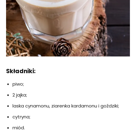
Składniki:
piwo;
2 jajka;
laska cynamonu, ziarenka kardamonu i goździki;
cytryna;
miód.