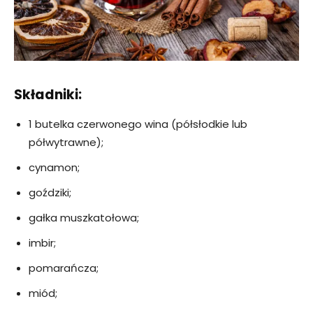
Składniki:
1 butelka czerwonego wina (półsłodkie lub
półwytrawne);
cynamon;
goździki;
gałka muszkatołowa;
imbir;
pomarańcza;
miód;