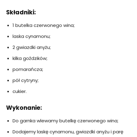
Składniki:
1 butelka czerwonego wina;
laska cynamonu;
2 gwiazdki anyżu;
kilka goździków;
pomarańcza;
pół cytryny;
cukier.
Wykonanie:
Do garnka wlewamy butelkę czerwonego wina;
Dodajemy laskę cynamonu, gwiazdki anyżu i parę