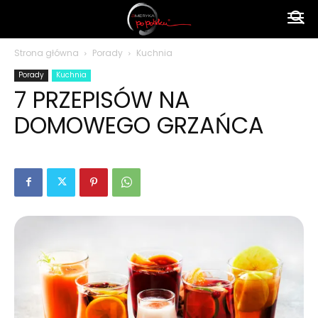
Ameryka
Strona główna
Porady
Kuchnia
Porady
Kuchnia
po
7 PRZEPISÓW NA
DOMOWEGO GRZAŃCA
polsku