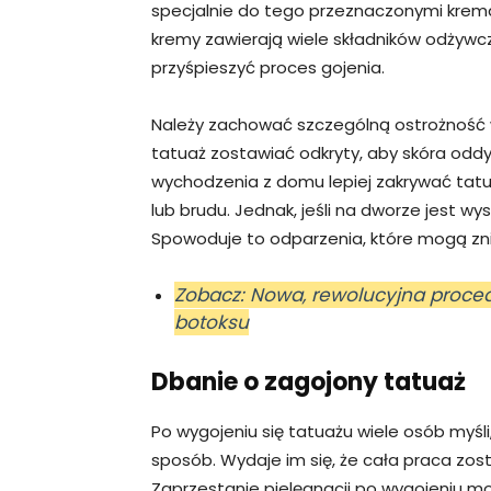
specjalnie do tego przeznaczonymi krema
kremy zawierają wiele składników odżywc
przyśpieszyć proces gojenia.
Należy zachować szczególną ostrożność w 
tatuaż zostawiać odkryty, aby skóra odd
wychodzenia z domu lepiej zakrywać tatua
lub brudu. Jednak, jeśli na dworze jest wys
Spowoduje to odparzenia, które mogą zni
Zobacz: Nowa, rewolucyjna proced
botoksu
Dbanie o zagojony tatuaż
Po wygojeniu się tatuażu wiele osób myśli
sposób. Wydaje im się, że cała praca zost
Zaprzestanie pielęgnacji po wygojeniu mo