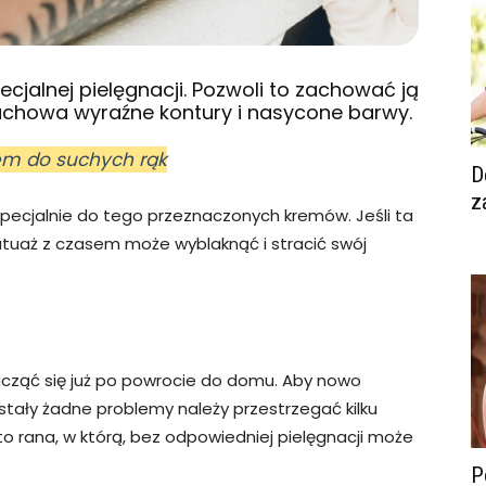
jalnej pielęgnacji. Pozwoli to zachować ją
zachowa wyraźne kontury i nasycone barwy.
rem do suchych rąk
D
z
specjalnie do tego przeznaczonych kremów. Jeśli ta
tuaż z czasem może wyblaknąć i stracić swój
cząć się już po powrocie do domu. Aby nowo
wstały żadne problemy należy przestrzegać kilku
to rana, w którą, bez odpowiedniej pielęgnacji może
P