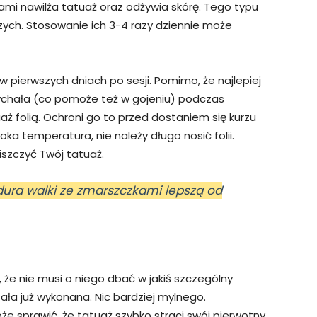
mi nawilża tatuaż oraz odżywia skórę. Tego typu
zych. Stosowanie ich 3-4 razy dziennie może
pierwszych dniach po sesji. Pomimo, że najlepiej
ychała (co pomoże też w gojeniu) podczas
ż folią. Ochroni go to przed dostaniem się kurzu
oka temperatura, nie należy długo nosić folii.
szczyć Twój tatuaż.
ura walki ze zmarszczkami lepszą od
, że nie musi o niego dbać w jakiś szczególny
ała już wykonana. Nic bardziej mylnego.
że sprawić, że tatuaż szybko straci swój pierwotny