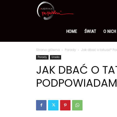
Ameryka
po
HOME
ŚWIAT
O NICH
Strona główna
Porady
Jak dbać o tatuaż? 
polsku
Porady
Uroda
JAK DBAĆ O TA
PODPOWIADAM