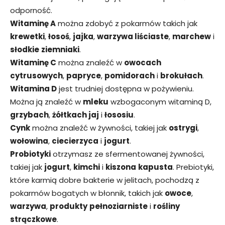
odporność.
Witaminę A
można zdobyć z pokarmów takich jak
krewetki
,
łosoś
,
jajka
,
warzywa liściaste
,
marchew
i
słodkie
ziemniaki
.
Witaminę C
można znaleźć w
owocach
cytrusowych
,
papryce
,
pomidorach
i
brokułach
.
Witamina D
jest trudniej dostępna w pożywieniu.
Można ją znaleźć w
mleku
wzbogaconym witaminą D,
grzybach
,
żółtkach jaj
i
łososiu
.
Cynk
można znaleźć w żywności, takiej jak
ostrygi
,
wołowina
,
ciecierzyca
i
jogurt
.
Probiotyki
otrzymasz ze sfermentowanej żywności,
takiej jak
jogurt
,
kimchi
i
kiszona
kapusta
. Prebiotyki,
które karmią dobre bakterie w jelitach, pochodzą z
pokarmów bogatych w błonnik, takich jak
owoce
,
warzywa
,
produkty
pełnoziarniste
i
rośliny
strączkowe
.