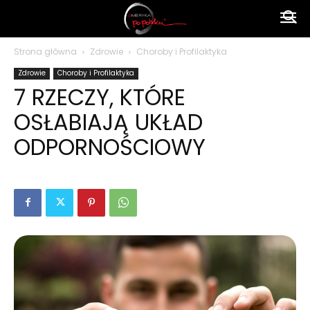
Ameryka
Strona główna
Zdrowie
Choroby i Profilaktyka
Zdrowie
Choroby i Profilaktyka
po
7 RZECZY, KTÓRE
OSŁABIAJĄ UKŁAD
polsku
ODPORNOŚCIOWY