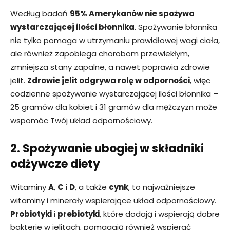
Według badań
95% Amerykanów nie spożywa
wystarczającej ilości błonnika
. Spożywanie błonnika
nie tylko pomaga w utrzymaniu prawidłowej wagi ciała,
ale również zapobiega chorobom przewlekłym,
zmniejsza stany zapalne, a nawet poprawia zdrowie
jelit.
Zdrowie jelit odgrywa rolę w odporności
, więc
codzienne spożywanie wystarczającej ilości błonnika –
25 gramów dla kobiet i 31 gramów dla mężczyzn może
wspomóc Twój układ odpornościowy.
2. Spożywanie ubogiej w składniki
odżywcze diety
Witaminy
A
,
C
i
D
, a także
cynk
, to najważniejsze
witaminy i minerały wspierające układ odpornościowy.
Probiotyki
i
prebiotyki
, które dodają i wspierają dobre
bakterie w jelitach, pomagają również wspierać