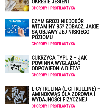
OKRESIE JESIENI
CHOROBY I PROFILAKTYKA
CZYM GROZI NIEDOBÓR
WITAMINY B5? ZOBACZ, JAKIE
SĄ OBJAWY JEJ NISKIEGO
POZIOMU
CHOROBY I PROFILAKTYKA
CUKRZYCA TYPU 2 – JAK
POWINNA WYGLĄDAĆ
ODPOWIEDNIA DIETA?
CHOROBY I PROFILAKTYKA
L-CYTRULINA (L-CITRULLINE) –
AMINOKWAS DLA ZDROWIA I
WYDAJNOŚCI FIZYCZNEJ
CHOROBY I PROFILAKTYKA