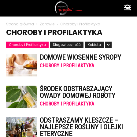
Ameryka
Strona główna
Zdrowie
Choroby i Profilaktyka
CHOROBY I PROFILAKTYKA
po
Choroby i Profilaktyka
Długowieczność
Kobieta
DOMOWE WIOSENNE SYROPY
polsku
CHOROBY I PROFILAKTYKA
ŚRODEK ODSTRASZAJĄCY
OWADY DOMOWEJ ROBOTY
CHOROBY I PROFILAKTYKA
ODSTRASZAMY KLESZCZE –
NAJLEPSZE ROŚLINY I OLEJKI
ETERYCZNE