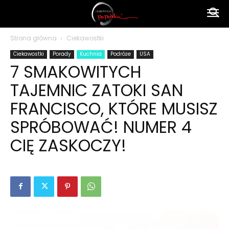
Ameryka
Strona główna
Ciekawostki
Ciekawostki
Porady
Kuchnia
Podróże
USA
po
7 SMAKOWITYCH
TAJEMNIC ZATOKI SAN
polsku
FRANCISCO, KTÓRE MUSISZ
SPRÓBOWAĆ! NUMER 4
CIĘ ZASKOCZY!