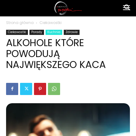
Ameryka
Strona główna
Ciekawostki
Ciekawostki
Porady
Kuchnia
Zdrowie
po
ALKOHOLE KTÓRE
POWODUJĄ
polsku
NAJWIĘKSZEGO KACA