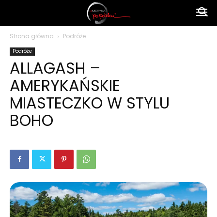
Ameryka
Strona główna
Podróże
Podróże
po
ALLAGASH –
AMERYKAŃSKIE
polsku
MIASTECZKO W STYLU
BOHO