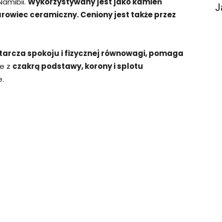
 Namibii.
Wykorzystywany jest jako kamień
J
urowiec ceramiczny. Ceniony jest także przez
starcza spokoju i fizycznej równowagi, pomaga
e z
czakrą podstawy, korony i splotu
e.