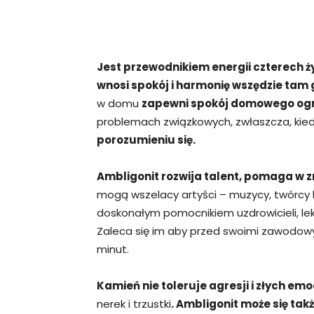
Jest przewodnikiem energii czterech ży
wnosi spokój i harmonię wszędzie tam g
w domu
zapewni spokój domowego ogn
problemach związkowych, zwłaszcza, kiedy
porozumieniu się.
Ambligonit rozwija talent, pomaga w z
mogą wszelacy artyści – muzycy, twórcy lit
doskonałym pomocnikiem uzdrowicieli, le
Zaleca się im aby przed swoimi zawodowym
minut.
Kamień nie toleruje agresji i złych emo
nerek i trzustki
. Ambligonit może się tak