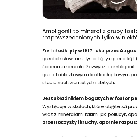
Ambligonit to minerał z grupy fos
rozpowszechnionych tylko w niektó
Został
odkryty w 1817 roku przez Augus
greckich słów: amblys = tępy i goni = ką
ścianami minerału. Zazwyczaj ambligonit 
grubotabliczkowym i krótkosłupkowym pok
skupieniach ziarnistych i zbitych.
Jest składnikiem bogatych w fosfor p
Występuje w skałach, które objęte są p
wraz z minerałami takimi jak: pollucyt, apa
przezroczysty i kruchy, opornie rozpus