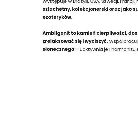
Występuje w Brazylii, USA, Szwecji, Francji,
szlachetny, kolekcjonerski oraz jako s
ezoteryków.
Ambligonit to kamień cierpliwości, do
zrelaksować się i wyciszyć.
Współpracuj
słonecznego
– uaktywnia je i harmonizuj