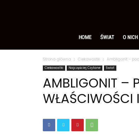
Ameryka
po
HOME
ŚWIAT
O NICH
Strona główna
Ciekawostki
Ambligonit – poc
polsku
Ciekawostki
Najczęściej Czytane
Świat
AMBLIGONIT – 
WŁAŚCIWOŚCI 