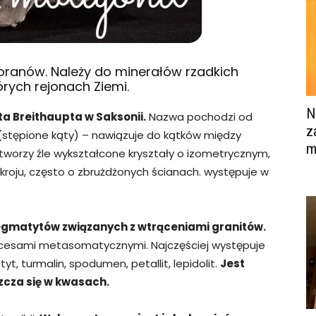
foranów. Należy do minerałów rzadkich
rych rejonach Ziemi.
N
ta Breithaupta w Saksonii.
Nazwa pochodzi od
z
t (stępione kąty) – nawiązuje do kątków między
m
tworzy źle wykształcone kryształy o izometrycznym,
roju, często o zbrużdżonych ścianach. występuje w
egmatytów związanych z wtrąceniami granitów.
rocesami metasomatycznymi. Najczęściej występuje
tyt, turmalin, spodumen, petallit, lepidolit.
Jest
zcza się w kwasach.