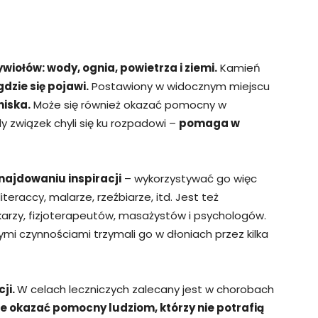
wiołów: wody, ognia, powietrza i ziemi.
Kamień
dzie się pojawi.
Postawiony w widocznym miejscu
iska.
Może się również okazać pomocny w
 związek chyli się ku rozpadowi –
pomaga w
najdowaniu inspiracji
– wykorzystywać go więc
eraccy, malarze, rzeźbiarze, itd. Jest też
karzy, fizjoterapeutów, masażystów i psychologów.
i czynnościami trzymali go w dłoniach przez kilka
cji.
W celach leczniczych zalecany jest w chorobach
że okazać pomocny ludziom, którzy nie potrafią