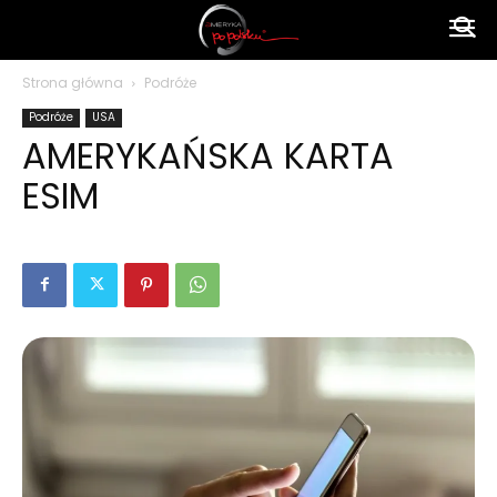
Ameryka
Strona główna
Podróże
Podróże
USA
po
AMERYKAŃSKA KARTA
ESIM
polsku