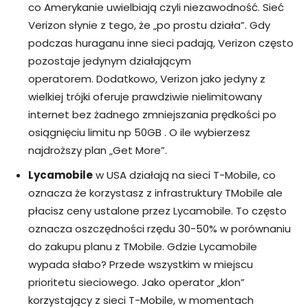
co Amerykanie uwielbiają czyli niezawodność. Sieć
Verizon słynie z tego, że „po prostu działa”. Gdy
podczas huraganu inne sieci padają, Verizon często
pozostaje jedynym działającym
operatorem. Dodatkowo, Verizon jako jedyny z
wielkiej trójki oferuje prawdziwie nielimitowany
internet bez żadnego zmniejszania prędkości po
osiągnięciu limitu np 50GB . O ile wybierzesz
najdroższy plan „Get More”.
Lycamobile
w USA działają na sieci T-Mobile, co
oznacza że korzystasz z infrastruktury TMobile ale
płacisz ceny ustalone przez Lycamobile. To często
oznacza oszczędności rzędu 30-50% w porównaniu
do zakupu planu z TMobile. Gdzie Lycamobile
wypada słabo? Przede wszystkim w miejscu
prioritetu sieciowego. Jako operator „klon”
korzystający z sieci T-Mobile, w momentach