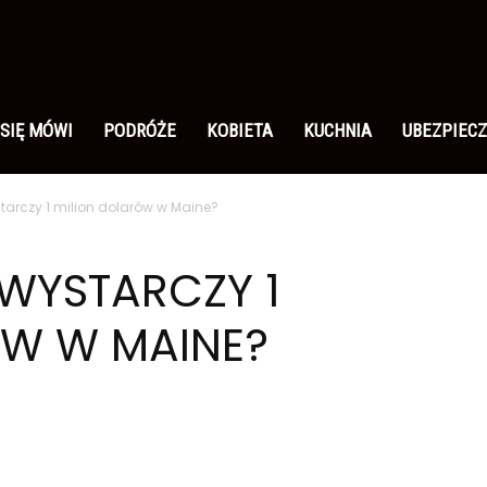
 SIĘ MÓWI
PODRÓŻE
KOBIETA
KUCHNIA
UBEZPIECZ
tarczy 1 milion dolarów w Maine?
WYSTARCZY 1
ÓW W MAINE?