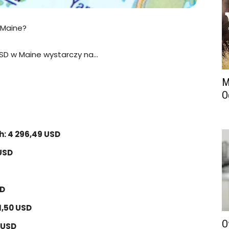
 Maine?
n USD w Maine wystarczy na…
M
O
: 4 296,49 USD
 USD
SD
1,50 USD
O
 USD