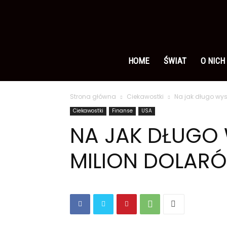
Ameryka
po
HOME
ŚWIAT
O NICH
Strona główna
Ciekawostki
Na jak długo wys
polsku
Ciekawostki
Finanse
USA
NA JAK DŁUGO 
MILION DOLAR