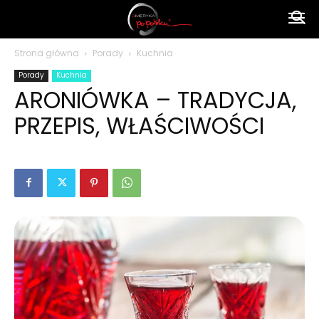
Ameryka
Strona główna
Porady
Kuchnia
Porady
Kuchnia
po
ARONIÓWKA – TRADYCJA,
PRZEPIS, WŁAŚCIWOŚCI
polsku