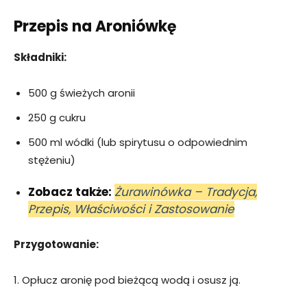
Przepis na Aroniówkę
Składniki:
500 g świeżych aronii
250 g cukru
500 ml wódki (lub spirytusu o odpowiednim
stężeniu)
Zobacz także:
Żurawinówka – Tradycja,
Przepis, Właściwości i Zastosowanie
Przygotowanie:
1. Opłucz aronię pod bieżącą wodą i osusz ją.